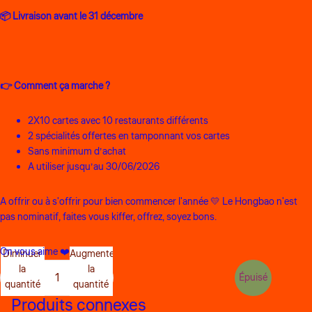
📦 Livraison avant le 31 décembre
👉 Comment ça marche ?
2X10 cartes avec 10 restaurants différents
2 spécialités offertes en tamponnant vos cartes
Sans minimum d’achat
A utiliser jusqu’au 30/06/2026
A offrir ou à s'offrir pour bien commencer l'année 💛
Le Hongbao n'est
pas nominatif, faites vous kiffer, offrez, soyez bons.
On vous aime ❤️
Diminuer
Augmenter
la
la
Épuisé
quantité
quantité
Produits connexes