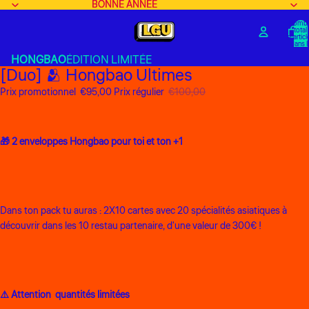
BONNE ANNÉE
BONNE ANNÉE
Nombr
total
d’articl
dans l
panier:
HONGBAO
ÉDITION LIMITÉE
[Duo] 🫂 Hongbao Ultimes
Prix promotionnel
€95,00
Prix régulier
€100,00
🎁 2 enveloppes Hongbao pour toi et ton +1
Dans ton pack tu auras : 2X10 cartes avec 20 spécialités asiatiques à
découvrir dans les 10 restau partenaire, d'une valeur de 300€ !
⚠️ Attention quantités limitées